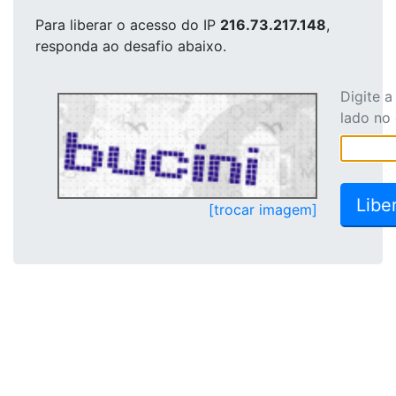
Para liberar o acesso
do IP
216.73.217.148
,
responda ao desafio abaixo.
Digite 
lado no
[trocar imagem]