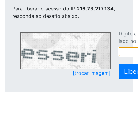
Para liberar o acesso
do IP
216.73.217.134
,
responda ao desafio abaixo.
Digite 
lado no
[trocar imagem]