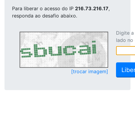
Para liberar o acesso
do IP
216.73.216.17
,
responda ao desafio abaixo.
Digite 
lado no
[trocar imagem]