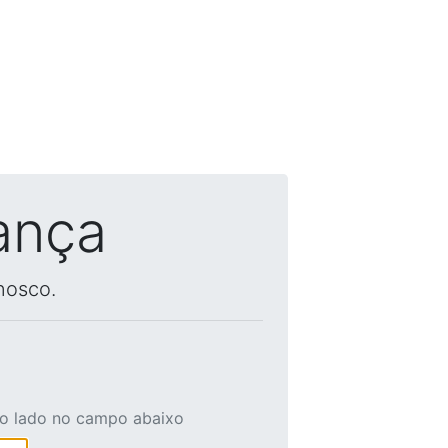
ança
nosco.
ao lado no campo abaixo