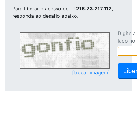
Para liberar o acesso
do IP
216.73.217.112
,
responda ao desafio abaixo.
Digite 
lado no
[trocar imagem]