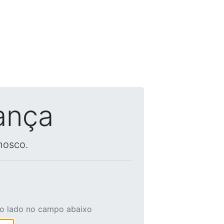
ança
nosco.
ao lado no campo abaixo