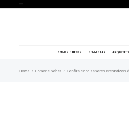
COMER E BEBER
BEM-ESTAR
ARQUITET
Home
Comer e beber
Confira cinco sabores irresistíveis