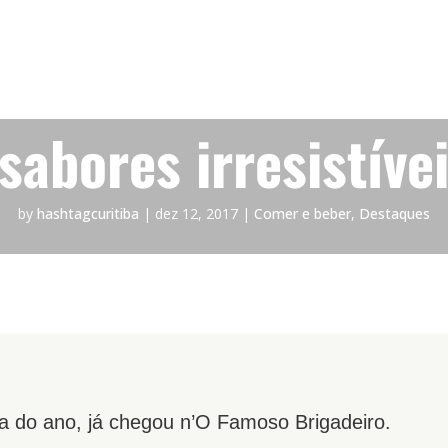
 sabores irresistíve
by
hashtagcuritiba
|
dez 12, 2017
|
Comer e beber
,
Destaques
a do ano, já chegou n’O Famoso Brigadeiro.