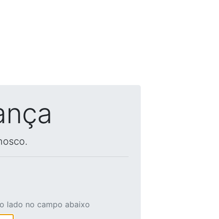
ança
nosco.
ao lado no campo abaixo