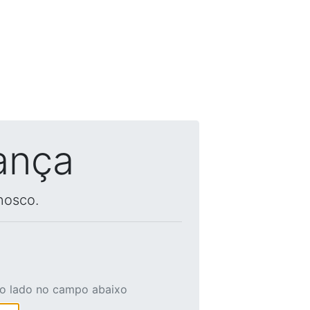
ança
nosco.
ao lado no campo abaixo