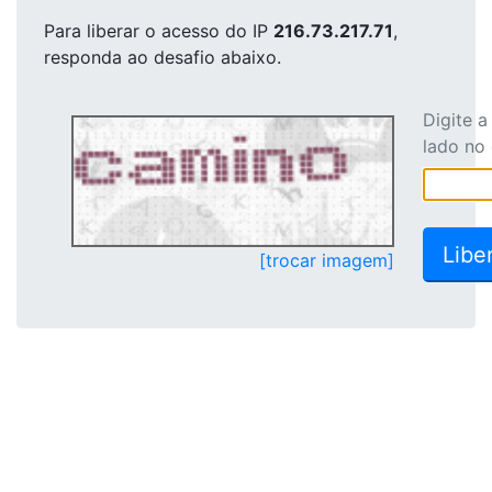
Para liberar o acesso
do IP
216.73.217.71
,
responda ao desafio abaixo.
Digite 
lado no
[trocar imagem]