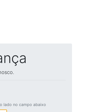
ança
nosco.
ao lado no campo abaixo