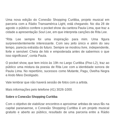
Uma nova edição do Conexão Shopping Curitiba, projeto musical em
parceria com a Rádio Transamérica Light, está chegando. No dia 28 de
agosto o público confere o pocket show da cantora Paula Lima, que traz a
cidade a apresentação
Soul Lee
, em que interpreta canções de Rita Lee.
“Rita Lee sempre foi uma inspiração para mim. Uma figura
surpreendentemente interessante. Com seu jeito único e além do seu
tempo, parecia extraída do futuro. Sempre se mostrou livre, independente,
forte e sensível. Cheia de
hits
e empoderada antes de sabermos o que
isso significava”, conta Paula.
O pocket show, que tem início às 19h no Largo Curitiba (Piso L2), traz ao
público uma mistura da poesia de Rita Lee com a identidade sonora de
Paula Lima. No repertório, sucessos como Mutante, Pagu, Ovelha Negra
e Ando Meio Desligado.
Vale lembrar que não haverá sessão de fotos com a artista.
Mais informações pelo telefone (41) 3026-1000.
Sobre o Conexão Shopping Curitiba
Com o objetivo de viabilizar encontros e aproximar artistas de seus fãs na
capital paranaense, o Conexão Shopping Curitiba é um projeto musical
gratuito e aberto ao público, resultado de uma parceria entre a Rádio