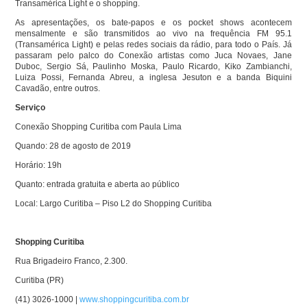
Transamérica Light e o shopping.
As apresentações, os bate-papos e os pocket shows acontecem
mensalmente e são transmitidos ao vivo na frequência FM 95.1
(Transamérica Light) e pelas redes sociais da rádio, para todo o País. Já
passaram pelo palco do Conexão artistas como Juca Novaes, Jane
Duboc, Sergio Sá, Paulinho Moska, Paulo Ricardo, Kiko Zambianchi,
Luiza Possi, Fernanda Abreu, a inglesa Jesuton e a banda Biquini
Cavadão, entre outros.
Serviço
Conexão Shopping Curitiba com Paula Lima
Quando: 28 de agosto de 2019
Horário: 19h
Quanto: entrada gratuita e aberta ao público
Local: Largo Curitiba – Piso L2 do Shopping Curitiba
Shopping Curitiba
Rua Brigadeiro Franco, 2.300.
Curitiba (PR)
(41) 3026-1000 |
www.shoppingcuritiba.com.br