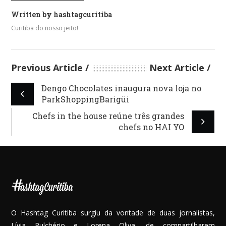
Written by
hashtagcuritiba
Curitiba do nosso jeito!
Previous Article
Next Article
Dengo Chocolates inaugura nova loja no
ParkShoppingBarigüi
Chefs in the house reúne três grandes
chefs no HAI YO
O Hashtag Curitiba surgiu da vontade de duas jornalistas,
Lívia Pulchério e Lorena Oliva, de compartilharem