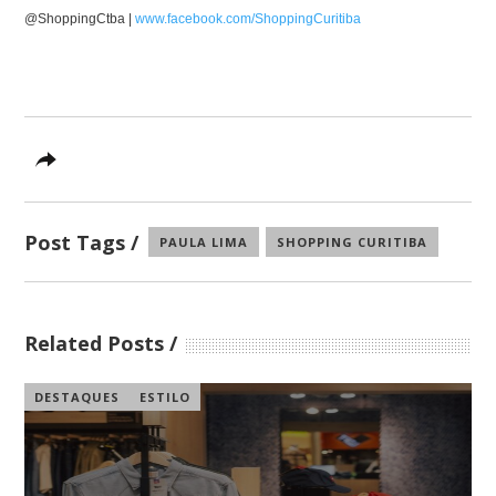
@ShoppingCtba |
www.facebook.com/ShoppingCur
itiba
Post Tags
PAULA LIMA
SHOPPING CURITIBA
Related Posts
DESTAQUES
ESTILO