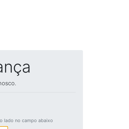
ança
nosco.
ao lado no campo abaixo