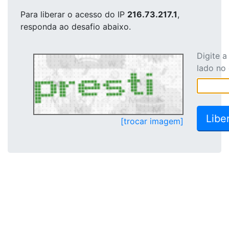
Para liberar o acesso
do IP
216.73.217.1
,
responda ao desafio abaixo.
Digite 
lado no
[trocar imagem]