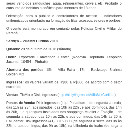
serão vendidos sanduíches, água, refrigerantes, cerveja etc. Proibido o
consumo de bebidas alcoólicas para menores de 18 anos.
Orientação para o público e controladores de acesso – Indicadores
uniformizados orientarão na formação de filas, acessos, setores e portões.
O evento será monitorado em conjunto pelas Polícias Civil e Militar do
Paraná.
Serviço – VillaMix Curitiba 2018
Quando:
20 de outubro de 2018 (sábado)
Onde:
Expotrade Convention Center (Rodovia Deputado Leopoldo
Jacomel, 10454 – Pinhais)
Abertura dos portões:
15h – Villa Extra | 17h – Backstage Brahma
Golden Mix
Ingressos:
os valores variam de R$80 a R$800, de acordo com o setor
escolhido
Vendas
: TicMix e Disk Ingressos (
http://bit.ly/IngressosVillaMixCuritiba
)
Pontos de Venda:
Disk Ingressos (Loja Palladium – de segunda a sexta,
das 11h às 23h, aos sábados, das 10h às 22h , e aos domingos, das 14h
às 20h, – e quiosques instalados nos shoppings Mueller e Estação – de
segunda a sábado, das 10h às 22h, e aos domingos, das 14h às 20h);
Call-center Disk Ingressos (41) 33150808 (de segunda a sexta, das 9h às
22h, e aos domingos, das 9h às 18h); na bilheteria do teatro (de terça a