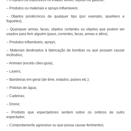
– Projéteis ou explosivos no estado sólido, líquido ou gasoso;
– Produtos ou materiais e sprays inflamáveis;
– Objetos pirotécnicos de qualquer tipo (por exemplo, sparklers e
foguetes);
– Quaisquer armas, facas, objetos cortantes ou objetos que podem ser
usados para ferir alguém (paus, correntes, facas, armas e afins);
– Produtos inflamáveis, sprays;
– Materiais destinados à fabricação de bombas ou que possam causar
incêndios;
– Animais (exceto cães-guia);
– Lasers;
– Bandeiras em geral (de time, estados, países etc.);
– Pistolas de água;
– Cadeiras;
– Drone;
– Proibido que espectadores sentem sobre os ombros de outro
espectador;
– Comportamento agressivo ou que possa causar ferimentos;