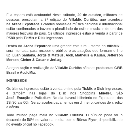
E a espera está acabando! Neste sábado,
20 de outubro
, milhares de
pessoas prestigiam a 3ª edição do
VillaMix Curitiba,
que acontece
na
Arena Expotrade
. Grandes nomes da música nacional e internacional
estão confirmados e trazem a pluralidade de estilos musicais de um dos
maiores festivais do país. Os últimos ingressos estão à venda a partir de
R$80 pela
TicMix
e
Disk Ingressos
.
Dentro da
Arena Expotrade
uma grande estrutura – marca do
VillaMix
–
será montada para receber o público e as atrações que formam o line
up:
Luan Santana, Jorge & Mateus, Alok, Matheus & Kauan, Jefferson
Moraes
,
Cleber & Cauan
e
JetLag.
A organização e realização do
VillaMix Curitiba
são das produtoras
CWB
Brasil
e
AudioMix
.
INGRESSOS
Os últimos ingressos estão à venda online pela
TicMix
e
Disk Ingressos
,
e também nas lojas do Disk nos Shoppins
Mueller
,
São
José
,
Estação
e
Palladium
. No dia, haverá bilheteria no Expotrade, das
13h30 até 00h. Serão aceitos pagamentos em dinheiro, cartões de crédito
e débito.
Todo mundo paga meia no
VillaMix Curitiba
. O público pode ter o
desconto de 50% no valor da inteira com o
Bônus Flyer
, disponibilizado
no evento oficial no Facebook.