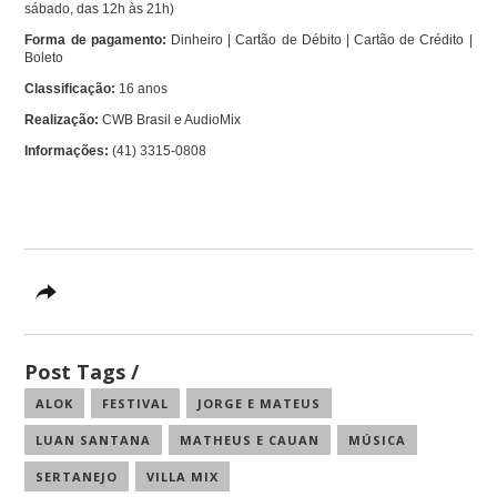
sábado, das 12h às 21h)
Forma de pagamento:
Dinheiro | Cartão de Débito | Cartão de Crédito |
Boleto
Classificação:
16 anos
Realização:
CWB Brasil e AudioMix
Informações:
(41) 3315-0808
Post Tags
ALOK
FESTIVAL
JORGE E MATEUS
LUAN SANTANA
MATHEUS E CAUAN
MÚSICA
SERTANEJO
VILLA MIX