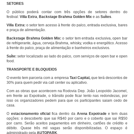
SETORES
O público poderá contar com três opções de setores dentro do
festival:
Villa Extra
,
Backstage Brahma Golden Mix
e as
Suítes
.
Villa Extra:
o setor tem acesso à frente do palco, entrada exclusiva, bares
e praça de alimentação.
Backstage Brahma Golden Mix:
o setor tem entrada exclusiva, open bar
de refrigerante, água, cerveja Brahma, whisky, vodka e energético. Acesso
à frente do palco, praça de alimentação e banheiros exclusivos.
Suíte:
setor localizado ao lado do palco, com serviços de open bar e open
food.
TRANSPORTE E BLOQUEIOS
O evento tem parceria com a empresa
Taxi Capital,
que terá descontos de
30% para quem pedir via call center ou aplicativo.
Com as obras que acontecem na Rodovia Dep. João Leopoldo Jacomel,
em frente ao Expotrade, o trânsito pode ficar lento nas redondezas, por
isso os organizadores pedem para que os participantes saiam cedo de
casa.
O
estacionamento oficial
fica dentro da
Arena Expotrade
e tem duas
opções: o descoberto que sai R$40 por carro e o coberto que sai R$50
por carro. Serão aceitos pagamentos em dinheiro, cartões de crédito e
débito. Quase três mil vagas serão disponibilizadas. O espaço é
administrado pela
AUTOPARK
.