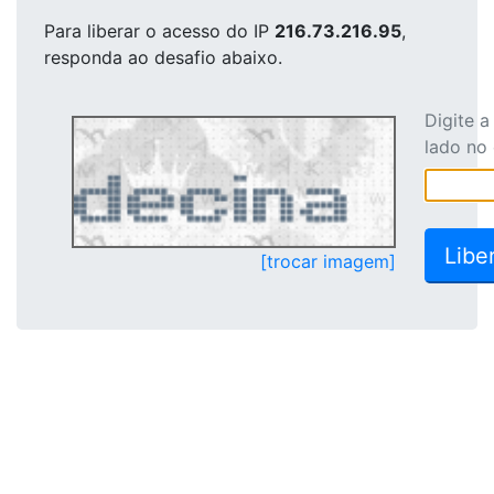
Para liberar o acesso
do IP
216.73.216.95
,
responda ao desafio abaixo.
Digite 
lado no
[trocar imagem]