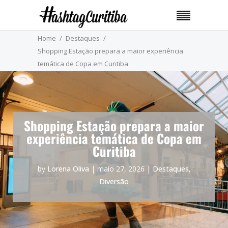
Home
Destaques
Shopping Estação prepara a maior experiência
temática de Copa em Curitiba
Shopping Estação prepara a maior
experiência temática de Copa em
Curitiba
by
Lorena Oliva
|
maio 27, 2026
|
Destaques
,
Diversão