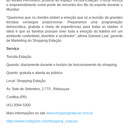
ao Museu Ferroviário, próximo ao espaço Torcida Estação. O local reforça
o empreendimento como ponto de encontro dos fãs do esporte durante o
Mundial.
“Queremos que os clientes sintam a emoção que só a reunião de grandes
torcidas consegue proporcionar. Preparamos uma programação
democrática, gratuita e cheia de experiências para todas as idades. A
ideia é que as famílias possam viver toda a emoção do futebol em um
ambiente confortável, divertido e acolhedor”, afirma Daniela Leal, gerente
de Marketing do Shopping Estação.
Serviço
Torcida Estação
Quando: diariamente durante o horário de funcionamento do shopping
Quanto: gratuita e aberta ao público
Local: Shopping Estação
Av. Sete de Setembro, 2.775 , Rebouças
Curitiba (PR)
(41) 3094-5300
Mais informações no site
www.shoppingestacao.com.br
https://www.instagram.com/
shopping_estacao