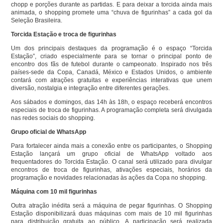
chopp e porções durante as partidas. E para deixar a torcida ainda mais
animada, o shopping promete uma “chuva de figurinhas” a cada gol da
Seleção Brasileira.
Torcida Estação e troca de figurinhas
Um dos principais destaques da programação é o espaço “Torcida
Estação”, criado especialmente para se tornar o principal ponto de
encontro dos fãs de futebol durante o campeonato. Inspirado nos três
países-sede da Copa, Canadá, México e Estados Unidos, o ambiente
contará com atrações gratuitas e experiências interativas que unem
diversão, nostalgia e integração entre diferentes gerações.
Aos sábados e domingos, das 14h às 18h, o espaço receberá encontros
especiais de troca de figurinhas. A programação completa será divulgada
nas redes sociais do shopping.
Grupo oficial de WhatsApp
Para fortalecer ainda mais a conexão entre os participantes, o Shopping
Estação lançará um grupo oficial de WhatsApp voltado aos
frequentadores do Torcida Estação. O canal será utilizado para divulgar
encontros de troca de figurinhas, ativações especiais, horários da
programação e novidades relacionadas às ações da Copa no shopping.
Máquina com 10 mil figurinhas
Outra atração inédita será a máquina de pegar figurinhas. O Shopping
Estação disponibilizará duas máquinas com mais de 10 mil figurinhas
para distribuição gratuita ao público. A participação será realizada