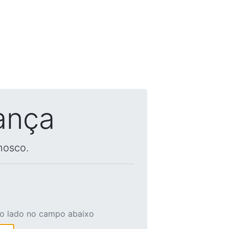
ança
nosco.
ao lado no campo abaixo