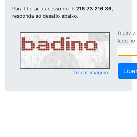
Para liberar o acesso
do IP
216.73.216.36
,
responda ao desafio abaixo.
Digite 
lado no
[trocar imagem]