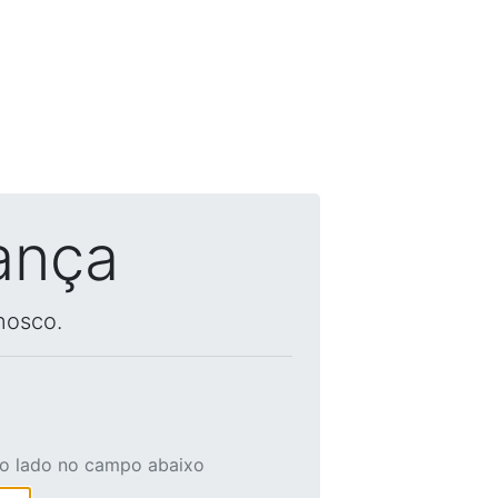
ança
nosco.
ao lado no campo abaixo