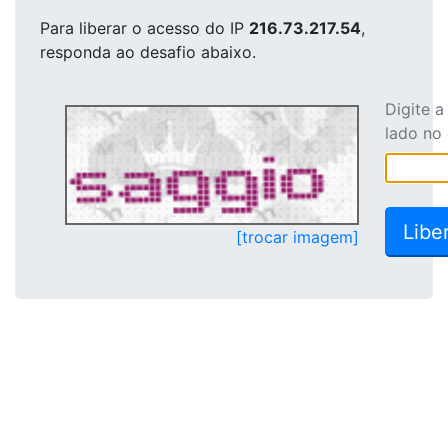
Para liberar o acesso
do IP
216.73.217.54
,
responda ao desafio abaixo.
Digite 
lado no
[trocar imagem]