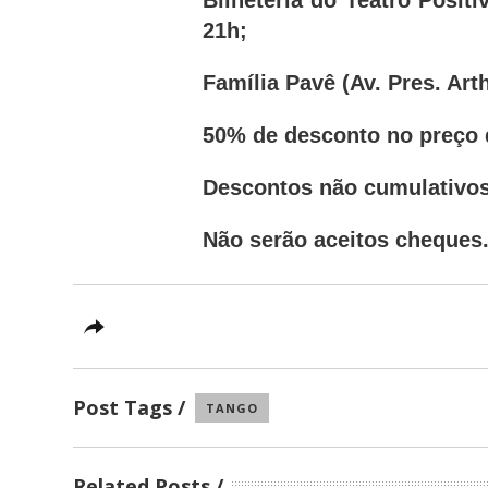
Bilheteria do Teatro Posit
21h;
Família Pavê (Av. Pres. Art
50% de desconto no preço de
Descontos não cumulativos
Não serão aceitos cheques
Post Tags
TANGO
Related Posts