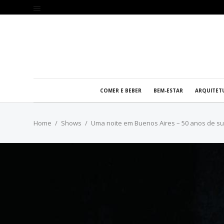
COMER E BEBER
BEM-ESTAR
ARQUITET
Home
Shows
Uma noite em Buenos Aires – 50 anos de su