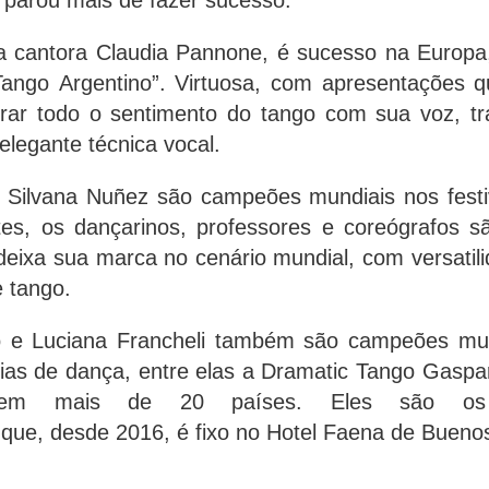
o parou mais de fazer sucesso.
a cantora Claudia Pannone, é sucesso na Europa
Tango Argentino”. Virtuosa, com apresentações 
r todo o sentimento do tango com sua voz, traz
elegante técnica vocal.
 Silvana Nuñez são campeões mundiais nos festi
tes, os dançarinos, professores e coreógrafos s
eixa sua marca no cenário mundial, com versatili
 tango.
eo e Luciana Francheli também são campeões mun
ias de dança, entre elas a Dramatic Tango Gasp
em mais de 20 países. Eles são os ba
que, desde 2016, é fixo no Hotel Faena de Buenos