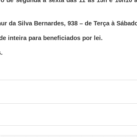
ivo de segunda a sexta das 11 às 15h e 16h10
hur da Silva Bernardes, 938 – de Terça à Sábad
 inteira para beneficiados por lei.
.
.