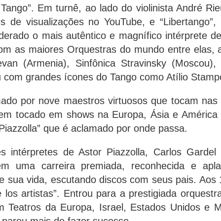
o Tango”. Em turnê, ao lado do violinista André R
s de visualizações no YouTube, e “Libertango”
derado o mais autêntico e magnífico intérprete de
o com as maiores Orquestras do mundo entre elas,
evan (Armenia), Sinfônica Stravinsky (Moscou)
u com grandes ícones do Tango como Atílio Stamp
ado por nove maestros virtuosos que tocam nas
erem tocado em shows na Europa, Ásia e América 
a Piazzolla” que é aclamado por onde passa.
 intérpretes de Astor Piazzolla, Carlos Gardel 
em uma carreira premiada, reconhecida e apl
e sua vida, escutando discos com seus pais. Aos 
los artistas”. Entrou para a prestigiada orques
Teatros da Europa, Israel, Estados Unidos e M