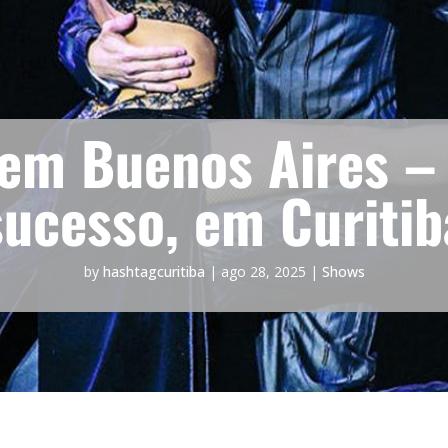
em Buenos Aires –
sucesso, em Curitib
by
hashtagcuritiba
|
ago 28, 2025
|
Shows