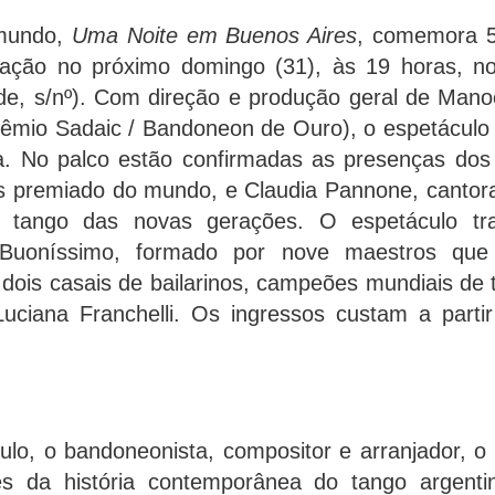
 mundo,
Uma Noite em Buenos Aires
,
comemora 50
ntação no próximo domingo (31), às 19 horas, no
e, s/nº). Com direção e produção geral de Manoe
êmio Sadaic / Bandoneon de Ouro), o espetáculo
a. No palco estão confirmadas as presenças dos 
is premiado do mundo, e Claudia Pannone, cantora
 tango das novas gerações. O espetáculo tra
 Buoníssimo, formado por nove maestros qu
dois casais de bailarinos, campeões mundiais de
uciana Franchelli. Os ingressos custam a part
culo, o bandoneonista, compositor e arranjador, 
s da história contemporânea do tango argenti