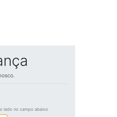
ança
nosco.
ao lado no campo abaixo