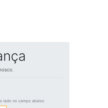
ança
nosco.
ao lado no campo abaixo