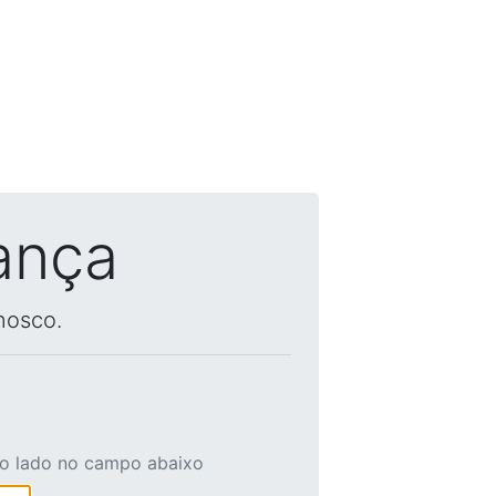
ança
nosco.
ao lado no campo abaixo