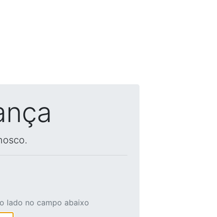
ança
nosco.
ao lado no campo abaixo