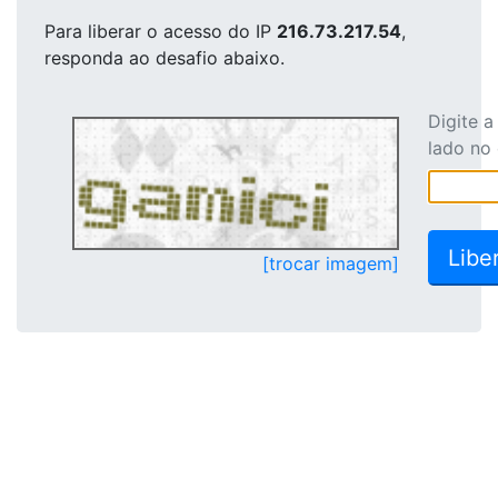
Para liberar o acesso
do IP
216.73.217.54
,
responda ao desafio abaixo.
Digite 
lado no
[trocar imagem]