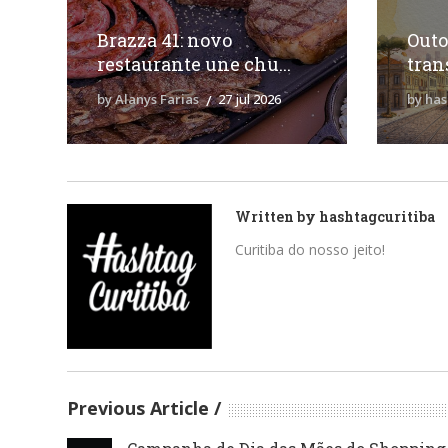
Brazza 41: novo
Outo
restaurante une chu...
tran
by Alanys Farias
27 jul 2026
by has
Written by
hashtagcuritiba
Curitiba do nosso jeito!
Previous Article