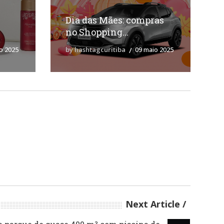
Dia das Mães: compras
no Shopping...
o 2025
by hashtagcuritiba
09 maio 2025
Next Article