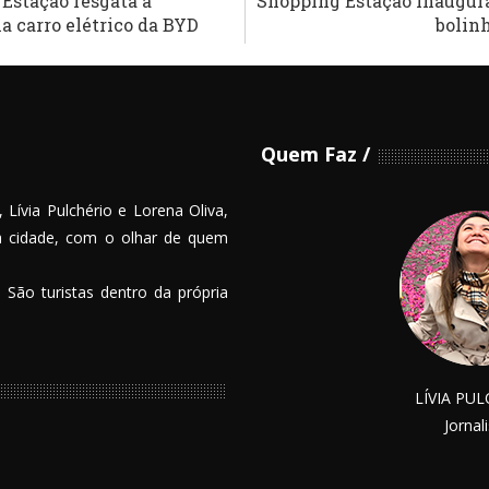
Estação resgata a
Shopping Estação inaugura
a carro elétrico da BYD
bolinh
Quem Faz
 Lívia Pulchério e Lorena Oliva,
na cidade, com o olhar de quem
 São turistas dentro da própria
LÍVIA PU
Jornal