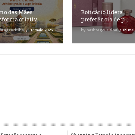
no das Mães
Boticário lidera
sforma criativ...
preferência de p...
htagcuritiba
07 maio 2026
by hashtagcuritiba
09 mai