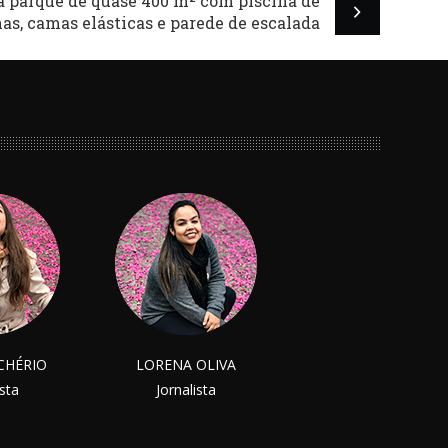
 parque de quase 400 m² com piscina de
as, camas elásticas e parede de escalada
LCHÉRIO
LORENA OLIVA
ista
Jornalista