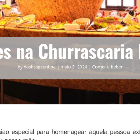
es na Churrascaria
by
hashtagcuritiba
|
maio 3, 2024
|
Comer e beber
ão especial para homenagear aquela pessoa ext