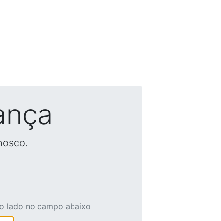
ança
nosco.
ao lado no campo abaixo