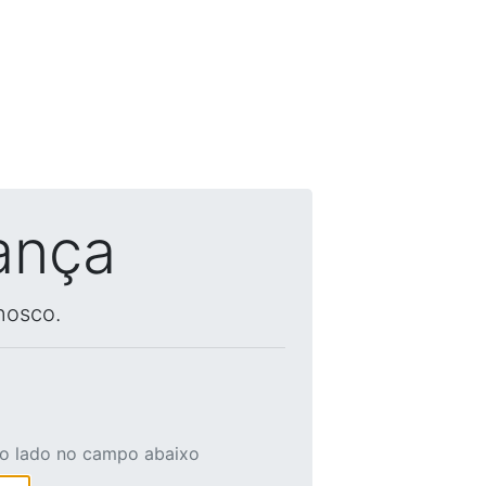
ança
nosco.
ao lado no campo abaixo