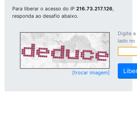
Para liberar o acesso
do IP
216.73.217.126
,
responda ao desafio abaixo.
Digite 
lado no
[trocar imagem]