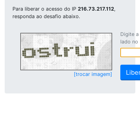
Para liberar o acesso
do IP
216.73.217.112
,
responda ao desafio abaixo.
Digite 
lado no
[trocar imagem]