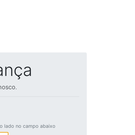
ança
nosco.
ao lado no campo abaixo